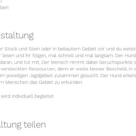
0
eben
staltung
ber Stock und Stein oder in bebautem Gebiet vor und du weisst 
er lesen und ihr folgen, mal schnell und mal langsam. Der Hun
h daran, und tut mit. Der Mensch nimmt dabei Geruchspunkte 
n versteckten Ressourcen, denn er weiss besser Bescheid, i
n im jeweiligen Jagdgebiet zusammen gesucht. Der Hund erkenn
m Menschen das Gebiet zu erkunden.
d individuell begleitet​
ltung teilen